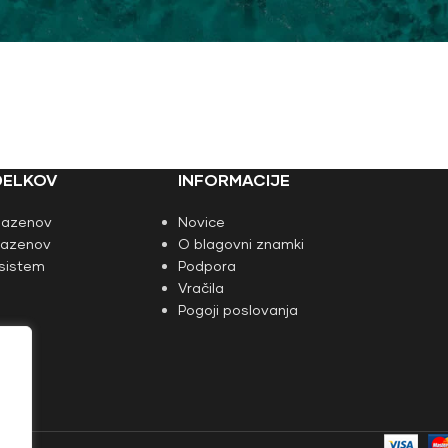
DELKOV
INFORMACIJE
 bazenov
Novice
 bazenov
O blagovni znamki
sistem
Podpora
Vračila
Pogoji poslovanja