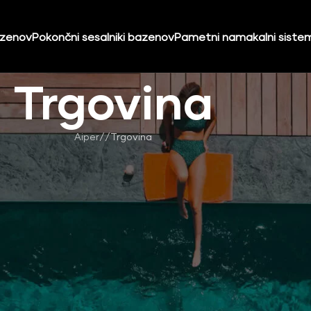
azenov
Pokončni sesalniki bazenov
Pametni namakalni siste
Trgovina
Aiper
/
Trgovina