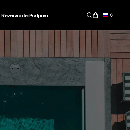
m
Rezervni deli
Podpora
SI