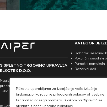
KATEGORIJE IZ
Robotski sesalniki
Pokončni sesalniki
Pametni namakalni 
S SPLETNO TRGOVINO UPRAVLJA
Rezervni deli
ELKOTEX D.O.O.
Magistrova 1, 1000 Ljubljana
prodaja@aiper.si
Piškotke uporabljamo za izboljšanje vaše izkušnje
+386 1 583 79 10
brskanja, prikazovanje prilagojenih oglasov ali vsebine
ter analizo našega prometa. S klikom na "Sprejmi" se
© Copyright 2026
strinjate z našo uporabo piškotkov.