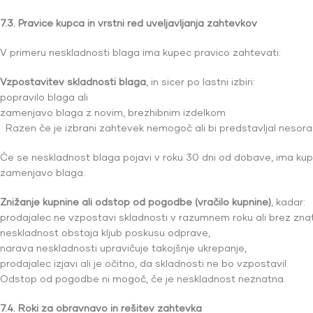
7.3. Pravice kupca in vrstni red uveljavljanja zahtevkov
V primeru neskladnosti blaga ima kupec pravico zahtevati:
Vzpostavitev skladnosti blaga
, in sicer po lastni izbiri:
popravilo blaga ali
zamenjavo blaga z novim, brezhibnim izdelkom
Razen če je izbrani zahtevek nemogoč ali bi predstavljal nesor
Če se neskladnost blaga pojavi v roku 30 dni od dobave, ima kupe
zamenjavo blaga.
Znižanje kupnine ali odstop od pogodbe (vračilo kupnine)
, kadar:
prodajalec ne vzpostavi skladnosti v razumnem roku ali brez zna
neskladnost obstaja kljub poskusu odprave,
narava neskladnosti upravičuje takojšnje ukrepanje,
prodajalec izjavi ali je očitno, da skladnosti ne bo vzpostavil.
Odstop od pogodbe ni mogoč, če je neskladnost neznatna.
7.4. Roki za obravnavo in rešitev zahtevka