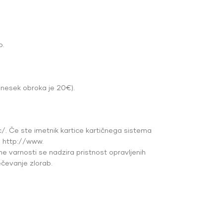
o.
znesek obroka je 20€).
/. Če ste imetnik kartice kartičnega sistema
: http://www.
ne varnosti se nadzira pristnost opravljenih
čevanje zlorab.