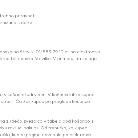
trebno poravnati.
znižane izdelke.
nsko na številki 01/583 79 10 ali na elektronski
ktno telefonsko številko. V primeru, da zaloga
e v košarici tudi viden. V košarici lahko kupec
dstranil. Če želi kupec po pregledu košarice
ačena z rdečo zvezdico v tabelo pod košarico s
mb »zaključi nakup«. Od trenutka, ko kupec
očila, kupec prejme obvestilo po elektronski