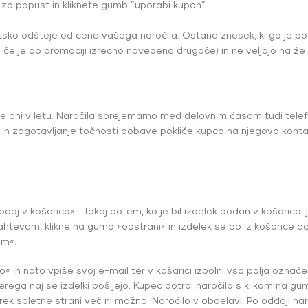
a popust in kliknete gumb ”uporabi kupon”.
ko odšteje od cene vašega naročila. Ostane znesek, ki ga je po
če je ob promociji izrecno navedeno drugače) in ne veljajo na že 
se dni v letu. Naročila sprejemamo med delovnim časom tudi telefo
 in zagotavljanje točnosti dobave pokliče kupca na njegovo konta
daj v košarico« . Takoj potem, ko je bil izdelek dodan v košarico, j
zahtevam, klikne na gumb »odstrani« in izdelek se bo iz košarice o
em«.
ajno« in nato vpiše svoj e-mail ter v košarici izpolni vsa polja ozn
rega naj se izdelki pošljejo. Kupec potrdi naročilo s klikom na gu
k spletne strani več ni možna. Naročilo v obdelavi: Po oddaji nar