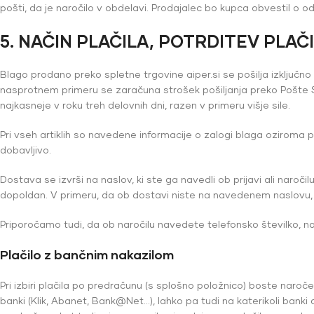
pošti, da je naročilo v obdelavi. Prodajalec bo kupca obvestil o od
5. NAČIN PLAČILA, POTRDITEV PLAČ
Blago prodano preko spletne trgovine aiper.si se pošilja izključn
nasprotnem primeru se zaračuna strošek pošiljanja preko Pošte Sl
najkasneje v roku treh delovnih dni, razen v primeru višje sile.
Pri vseh artiklih so navedene informacije o zalogi blaga ozirom
dobavljivo.
Dostava se izvrši na naslov, ki ste ga navedli ob prijavi ali nar
dopoldan. V primeru, da ob dostavi niste na navedenem naslovu, va
Priporočamo tudi, da ob naročilu navedete telefonsko številko, na
Plačilo z bančnim nakazilom
Pri izbiri plačila po predračunu (s splošno položnico) boste naroče
banki (Klik, Abanet, Bank@Net…), lahko pa tudi na katerikoli banki