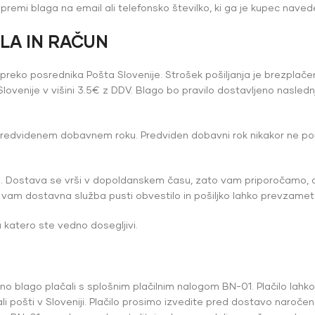
premi blaga na email ali telefonsko številko, ki ga je kupec navede
ILA IN RAČUN
o preko posrednika Pošta Slovenije. Strošek pošiljanja je brezpla
ovenije v višini 3.5€ z DDV. Blago bo pravilo dostavljeno nasled
a predvidenem dobavnem roku. Predviden dobavni rok nikakor ne p
očilu. Dostava se vrši v dopoldanskem času, zato vam priporočamo, 
m dostavna služba pusti obvestilo in pošiljko lahko prevzamete v 
 katero ste vedno dosegljivi.
no blago plačali s splošnim plačilnim nalogom BN-01. Plačilo lahko n
 ali pošti v Sloveniji. Plačilo prosimo izvedite pred dostavo naro