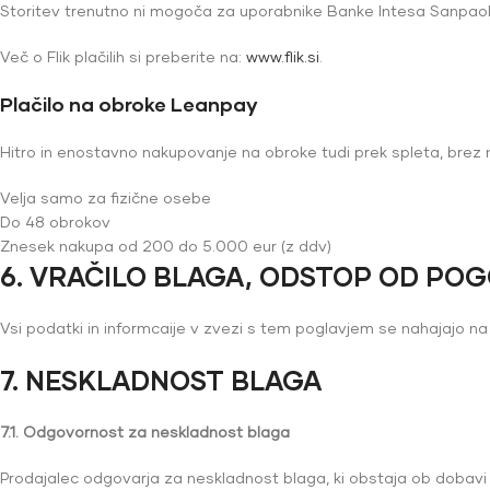
Storitev trenutno ni mogoča za uporabnike Banke Intesa Sanpaolo 
Več o Flik plačilih si preberite na:
www.flik.si
.
Plačilo na obroke Leanpay
Hitro in enostavno nakupovanje na obroke tudi prek spleta, brez n
Velja samo za fizične osebe
Do 48 obrokov
Znesek nakupa od 200 do 5.000 eur (z ddv)
6. VRAČILO BLAGA, ODSTOP OD PO
Vsi podatki in informcaije v zvezi s tem poglavjem se nahajajo na
7.
NESKLADNOST BLAGA
7.1. Odgovornost za neskladnost blaga
Prodajalec odgovarja za neskladnost blaga, ki obstaja ob dobavi 