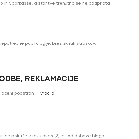
in Sparkasse, ki storitve trenutno še ne podpirata.
epotrebne papirologije, brez skritih stroškov.
GODBE, REKLAMACIJE
 ločeni podstrani –
Vračila
.
in se pokaže v roku dveh (2) let od dobave blaga.