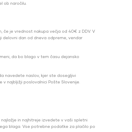
l ob naročilu.
čen, če je vrednost nakupa večja od 40€ z DDV. V
nji delovni dan od dneva odpreme, vendar
omeni, da bo blago v tem času dejansko
da navedete naslov, kjer ste dosegljivi
najbljižji poslovalnici Pošte Slovenije.
ajlažje in najhitreje izvedete v vaši spletni
čenega blaga. Vse potrebne podatke za plačilo po