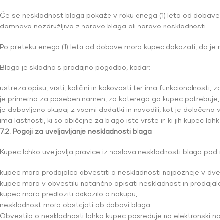
Če se neskladnost blaga pokaže v roku enega (1) leta od dobave,
domneva nezdružljiva z naravo blaga ali naravo neskladnosti.
Po preteku enega (1) leta od dobave mora kupec dokazati, da je 
Blago je skladno s prodajno pogodbo, kadar:
ustreza opisu, vrsti, količini in kakovosti ter ima funkcionalnosti,
je primerno za poseben namen, za katerega ga kupec potrebuje,
je dobavljeno skupaj z vsemi dodatki in navodili, kot je določeno
ima lastnosti, ki so običajne za blago iste vrste in ki jih kupec la
7.2. Pogoji za uveljavljanje neskladnosti blaga
Kupec lahko uveljavlja pravice iz naslova neskladnosti blaga pod 
kupec mora prodajalca obvestiti o neskladnosti najpozneje v dveh
kupec mora v obvestilu natančno opisati neskladnost in prodajal
kupec mora predložiti dokazilo o nakupu,
neskladnost mora obstajati ob dobavi blaga.
Obvestilo o neskladnosti lahko kupec posreduje na elektronski n