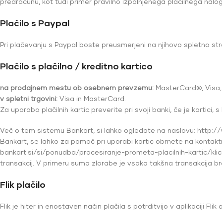
predračunu, kot tudi primer pravilno izpolnjenega plačilnega nal
Plačilo s Paypal
Pri plačevanju s Paypal boste preusmerjeni na njihovo spletno stra
Plačilo s plačilno / kreditno kartico
na prodajnem mestu ob osebnem prevzemu:
MasterCard®, Visa, 
v spletni trgovini:
Visa in MasterCard.
Za uporabo plačilnih kartic preverite pri svoji banki, če je kartici
Več o tem sistemu Bankart, si lahko ogledate na naslovu: http:/
Bankart, se lahko za pomoč pri uporabi kartic obrnete na kontaktn
bankart.si/si/ponudba/procesiranje-prometa-placilnih-kartic/klicn
transakcij. V primeru suma zlorabe je vsaka takšna transakcija 
Flik plačilo
Flik je hiter in enostaven način plačila s potrditvijo v aplikaciji Fli