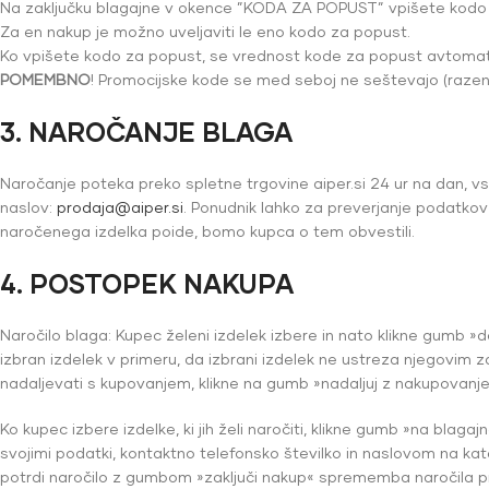
Na zaključku blagajne v okence ”KODA ZA POPUST” vpišete kodo z
Za en nakup je možno uveljaviti le eno kodo za popust.
Ko vpišete kodo za popust, se vrednost kode za popust avtomats
POMEMBNO
! Promocijske kode se med seboj ne seštevajo (razen 
3. NAROČANJE BLAGA
Naročanje poteka preko spletne trgovine aiper.si 24 ur na dan, v
naslov:
prodaja@aiper.si
. Ponudnik lahko za preverjanje podatkov
naročenega izdelka poide, bomo kupca o tem obvestili.
4. POSTOPEK NAKUPA
Naročilo blaga: Kupec želeni izdelek izbere in nato klikne gumb »do
izbran izdelek v primeru, da izbrani izdelek ne ustreza njegovim 
nadaljevati s kupovanjem, klikne na gumb »nadaljuj z nakupovanj
Ko kupec izbere izdelke, ki jih želi naročiti, klikne gumb »na blag
svojimi podatki, kontaktno telefonsko številko in naslovom na kate
potrdi naročilo z gumbom »zaključi nakup« sprememba naročila pre