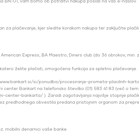
oga BN-01, vam bomo ob potrditvi nakupa poslali na vaš e-naslov.
n za plačevanje, kjer sledite korakom nakupa ter zaključite plačil
American Express, BA Maestro, Diners club (do 36 obrokov, min. 
, s katero želite plačati, omogočena funkcija za spletno plačevanje.
/www.bankart.si/si/ponudba/procesiranje-prometa-placilnih-kartic
i center Bankart na telefonsko številko (01) 583 41 83 (več o tem
i-center-bankarta/ ). Zaradi zagotavljanja najvišje stopnje plačil
brez predhodnega obvestila predana pristojnim organom za prepre
k oz. mobilni denarnici vaše banke.