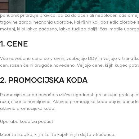
Spletna trgovina je odprta vsak dan, 24 ur na dan. Zaradi različn
ponudnik pridržuje pravico, da za določen ali nedoločen čas ome
trgovine zaradi neznanja uporabe, kakršnih koli posledic zlorabe s
motenj, ki bi lahko začasno, lahko tudi za daljši čas, motile uporab
1. CENE
Vse navedene cene so v evrih, vsebujejo DDV in veljajo v trenutk
cen, razen če ni drugače navedeno. Veljajo cene, ki jih kupec potrdi
2. PROMOCIJSKA KODA
Promocijska koda prinaša različne ugodnosti pri nakupu prek spl
roku, sicer je neveljavna. Aktivno promocijsko kodo objavi ponud
aktivna promocijska koda.
Uporaba kode za popust:
Izberite izdelke, ki jih želite kupiti in jih dajte v košarico.