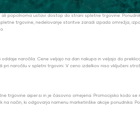
ih tehničnih razlogov poslovanje prek spletne trgovine ali celo do
ji ali popolnoma ustavi dostop do strani spletne trgovine. Ponud
pletne trgovine, nedelovanje storitve zaradi izpada omrežja, izpad
o.
u oddaje naročila. Cene veljajo na dan nakupa in veljajo do prekl
 pri naročilu v spletni trgovini. V ceno izdelkov niso vključeni stro
etne trgovine aiper.si in je časovno omejena. Promocijsko kodo s
nik na način, ki odgovarja namenu marketinške akcije ponudnika. P