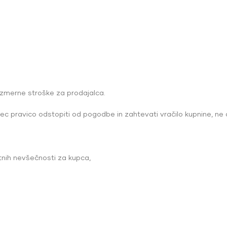
azmerne stroške za prodajalca.
c pravico odstopiti od pogodbe in zahtevati vračilo kupnine, ne 
tnih nevšečnosti za kupca,