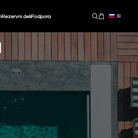
m
Rezervni deli
Podpora
SI
a
em poslovanju na trgu (ZEPT), Zakonom o varstvu
udnikom in kupcem. Uporabnika zavezujejo
i poslovanja, varstvom osebnih podatkov in
80941427, ki je tudi ponudnik storitev e-