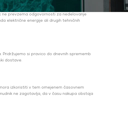
stop do trgovine včasih ni mogoč. Zato si
nik ne prevzema odgovornosti za nedelovanje
a električne energije ali drugih tehničnih
ica. Pridržujemo si pravico do dnevnih sprememb
ški dostave.
e mora izkoristiti v tem omejenem časovnem
onudnik ne zagotavlja, da v času nakupa obstaja