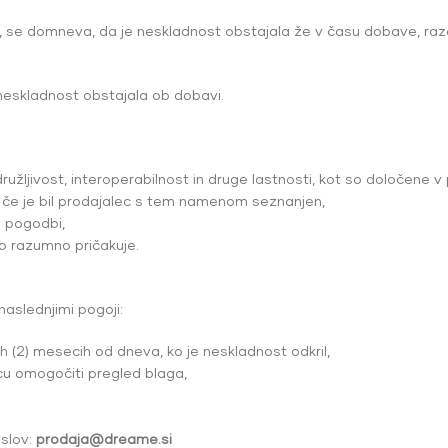
 se domneva, da je neskladnost obstajala že v času dobave, raze
neskladnost obstajala ob dobavi.
 združljivost, interoperabilnost in druge lastnosti, kot so določene 
 če je bil prodajalec s tem namenom seznanjen,
 v pogodbi,
hko razumno pričakuje.
naslednjimi pogoji:
 (2) mesecih od dneva, ko je neskladnost odkril,
cu omogočiti pregled blaga,
aslov:
prodaja@dreame.si