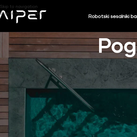
Skip to navigation
Skip to main content
Robotski sesalniki b
Pog
Splošni pogoji poslovanja spletne trgovine aiper.si (v nadaljevan
potrošnikov (ZVPot), Obligacijskim zakonikom (OZ) in Zakonom o 
Prosimo vas, da splošne pogoje poslovanja pred uporabo spletne 
Splošni pogoji poslovanja obravnavajo delovanje spletne trgovi
splošni pogoji, ki so veljavni v trenutku oddaje spletnega naročil
pravnim obvestilom.
S spletno trgovino upravlja podjetje Elkotex d.o.o., Magistrova uli
poslovanja.