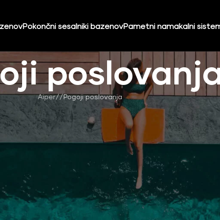
azenov
Pokončni sesalniki bazenov
Pametni namakalni siste
oji poslovanj
Aiper
/
Pogoji poslovanja
ju Elkotex d.o.o.) so sestavljeni v skladu z Zakonom o elektronsk
varstvu osebnih podatkov (ZVOP-1).
trgovine pazljivo preberete.
ne, pravice in obveznosti uporabnika ter poslovni odnos med pon
a. S potrditvijo naročila je uporabnik seznanjen s splošnimi pogoj
ca 1, 1000 Ljubljana, matična številka 1447025, davčna številka SI 