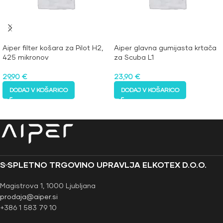
Aiper filter košara za Pilot H2,
Aiper glavna gumijasta krtača
425 mikronov
za Scuba L1
29,90
€
23,90
€
DODAJ V KOŠARICO
DODAJ V KOŠARICO
S SPLETNO TRGOVINO UPRAVLJA ELKOTEX D.O.O.
Magistrova 1, 1000 Ljubljana
prodaja@aiper.si
+386 1 583 79 10