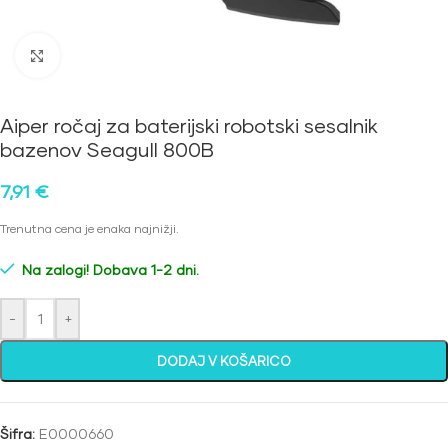
Kliknite za povečavo
Aiper ročaj za baterijski robotski sesalnik
bazenov Seagull 800B
7,91
€
Trenutna cena je enaka najnižji.
Na zalogi! Dobava 1-2 dni.
-
+
DODAJ V KOŠARICO
Šifra:
E0000660